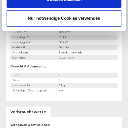
E10 geeignet
Nur notwendige Cookies verwenden
Motorisierung & Leistung
Motor / Bauart
:
3-Zylinder
Hubraum
:
1199 cm³
Leistung PS
:
131 PS
Leistung kW
:
96 kW
Kraftstoff
:
Benzin
Antriebsart
:
Standardantrieb
Getriebe
:
Automatik
Gewicht & Abmessung
Türen
:
5
Sitze
:
5
Leergewicht
:
0 kg
Zulässiges Gesamtgewicht
:
k.A.
Verbrauchswerte
Verbrauch & Emissionen