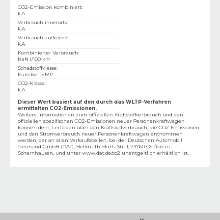
CO2-Emission kombiniert
:
k.A.
Verbrauch innerorts
:
k.A.
Verbrauch außerorts
:
k.A.
Kombinierter Verbrauch
:
NaN l/100 km
Schadstoffklasse
:
Euro 6d-TEMP
CO2-Klasse
:
k.A.
Dieser Wert basiert auf den durch das WLTP-Verfahren
ermittelten CO2-Emissionen.
Weitere Informationen zum offiziellen Kraftstoffverbrauch und den
offiziellen spezifischen CO2-Emissionen neuer Personenkraftwagen
können dem‚ Leitfaden über den Kraftstoffverbrauch, die CO2-Emissionen
und den Stromverbrauch neuer Personenkraftwagen entnommen
werden, der an allen Verkaufsstellen, bei der Deutschen Automobil
Treuhand GmbH (DAT), Hellmuth-Hirth-Str. 1, 73760 Ostfildern-
Scharnhausen, und unter
www.dat.de/co2
unentgeltlich erhältlich ist.