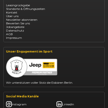
Opel Corsa finanzieren
Leasingrückgabe
Opel Astra leasen
Standorte & Öffnungszeiten
Opel Mokka kaufen
Kontakt
Opel Grandland finanzieren
Über uns
Opel Vivaro Gewerbeleasing
Newsletter abonnieren
Fiat 500 finanzieren
Bewerten Sie uns
Fiat Panda leasen
Jobangebote
Dacia Duster finanzieren
Datenschutz
Dacia Sandero kaufen
AGB
Dacia Jogger leasen
Impressum
Jeep Compass leasen
Jeep Renegade finanzieren
Suzuki Vitara kaufen
Suzuki Swift finanzieren
Unser Engagement im Sport
BYD Dolphin finanzieren
Kia Ceed finanzieren
Kia Sportage leasen
Mazda CX-30 finanzieren
Citroën C3 leasen
Wir unterstützen voller Stolz die Eisbären Berlin.
Social Media Kanäle
Instagram
LinkedIn