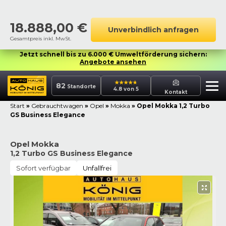
18.888,00
€
Unverbindlich anfragen
Gesamtpreis inkl. MwSt.
Jetzt schnell bis zu 6.000 € Umweltförderung sichern:
Angebote ansehen
82
Standorte
4.8 von 5
Kontakt
Start
»
Gebrauchtwagen
»
Opel
»
Mokka
»
Opel Mokka 1,2 Turbo
GS Business Elegance
Opel Mokka
1,2 Turbo GS Business Elegance
Sofort verfügbar
Unfallfrei