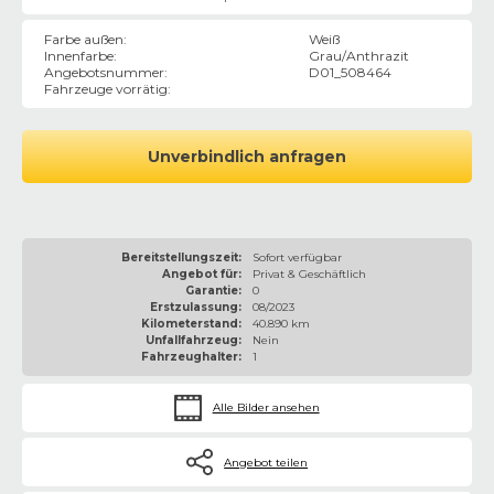
Farbe außen
:
Weiß
Innenfarbe
:
Grau/Anthrazit
Angebotsnummer
:
D01_508464
Fahrzeuge vorrätig
:
Unverbindlich anfragen
Bereitstellungszeit:
Sofort verfügbar
Angebot für:
Privat & Geschäftlich
Garantie:
0
Erstzulassung:
08/2023
Kilometerstand:
40.890 km
Unfallfahrzeug:
Nein
Fahrzeughalter:
1
Alle Bilder ansehen
Angebot teilen