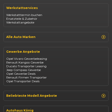
Renault Clio
Renault Captur
Werkstattservices
Opel Corsa
Opel Astra
Werkstatttermin buchen
Fiat 500
Ersatzteile & Zubehör
Dacia Duster
Werkstattangebote
Dacia Sandero
Jeep Compass
Jeep Avenger
Jeep Renegade
Alle Auto Marken
Suzuki Vitara
Suzuki Swift
Renault
Kia Ceed
Opel
BYD Seal
Gewerbe Angebote
Fiat
Mazda CX-30
Dacia
Citroen C4
Opel Vivaro Gewerbeleasing
Jeep
Renault Kangoo Gewerbe
Suzuki
Ducato Transporter Leasing
BYD
Jeep Compass Gewerbe
Kia
Opel Gewerbe Deals
Mazda
Renault Firmen Transporter
Citroën
Opel Transporter Deals
Abarth
Fiat Professional
Beliebteste Modell Angebote
Renault Clio finanzieren
Renault Arkana Leasing
Autohaus König
Renault Captur Leasing