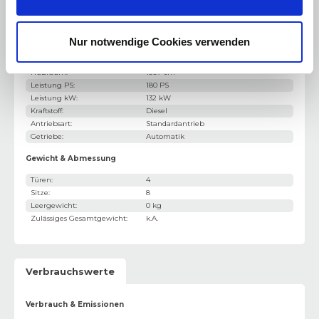
Schiebetür rechts
Motorisierung & Leistung
Nur notwendige Cookies verwenden
Motor / Bauart
:
4-Zylinder
Hubraum
:
1997 cm³
Leistung PS
:
180 PS
Leistung kW
:
132 kW
Kraftstoff
:
Diesel
Antriebsart
:
Standardantrieb
Getriebe
:
Automatik
Gewicht & Abmessung
Türen
:
4
Sitze
:
8
Leergewicht
:
0 kg
Zulässiges Gesamtgewicht
:
k.A.
Verbrauchswerte
Verbrauch & Emissionen