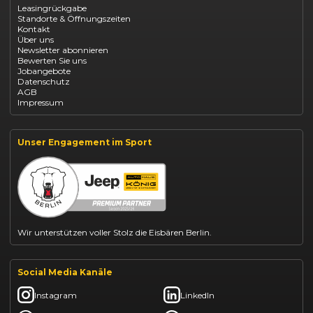
Leasingrückgabe
Opel Astra leasen
Standorte & Öffnungszeiten
Opel Mokka kaufen
Kontakt
Opel Grandland finanzieren
Über uns
Opel Vivaro Gewerbeleasing
Newsletter abonnieren
Fiat 500 finanzieren
Bewerten Sie uns
Fiat Panda leasen
Jobangebote
Dacia Duster finanzieren
Datenschutz
Dacia Sandero kaufen
AGB
Dacia Jogger leasen
Impressum
Jeep Compass leasen
Jeep Renegade finanzieren
Suzuki Vitara kaufen
Suzuki Swift finanzieren
Unser Engagement im Sport
BYD Dolphin finanzieren
Kia Ceed finanzieren
Kia Sportage leasen
Mazda CX-30 finanzieren
Citroën C3 leasen
Wir unterstützen voller Stolz die Eisbären Berlin.
Social Media Kanäle
Instagram
LinkedIn