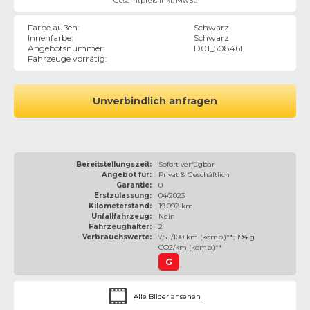
Gesamtpreis inkl. MwSt.
Farbe außen
:
Schwarz
Innenfarbe
:
Schwarz
Angebotsnummer
:
D01_508461
Fahrzeuge vorrätig
:
Unverbindlich anfragen
Bereitstellungszeit:
Sofort verfügbar
Angebot für:
Privat & Geschäftlich
Garantie:
0
Erstzulassung:
04/2023
Kilometerstand:
19.092 km
Unfallfahrzeug:
Nein
Fahrzeughalter:
2
Verbrauchswerte:
7,5 l/100 km (komb.)**; 194 g
CO2/km (komb.)**
G
Alle Bilder ansehen