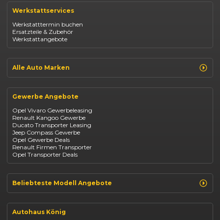
Renault Captur
Werkstattservices
Opel Corsa
Opel Astra
Werkstatttermin buchen
Fiat 500
Ersatzteile & Zubehör
Dacia Duster
Werkstattangebote
Dacia Sandero
Jeep Compass
Jeep Avenger
Jeep Renegade
Alle Auto Marken
Suzuki Vitara
Suzuki Swift
Renault
Kia Ceed
Opel
BYD Seal
Gewerbe Angebote
Fiat
Mazda CX-30
Dacia
Citroen C4
Opel Vivaro Gewerbeleasing
Jeep
Renault Kangoo Gewerbe
Suzuki
Ducato Transporter Leasing
BYD
Jeep Compass Gewerbe
Kia
Opel Gewerbe Deals
Mazda
Renault Firmen Transporter
Citroën
Opel Transporter Deals
Abarth
Fiat Professional
Beliebteste Modell Angebote
Renault Clio finanzieren
Renault Arkana Leasing
Autohaus König
Renault Captur Leasing
Opel Corsa finanzieren