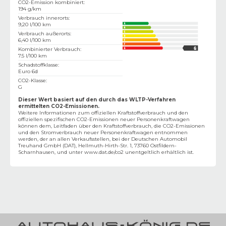
CO2-Emission kombiniert
:
194 g/km
Verbrauch innerorts
:
9,20 l/100 km
Verbrauch außerorts
:
6,40 l/100 km
Kombinierter Verbrauch
:
7.5 l/100 km
Schadstoffklasse
:
Euro 6d
CO2-Klasse
:
G
Dieser Wert basiert auf den durch das WLTP-Verfahren
ermittelten CO2-Emissionen.
Weitere Informationen zum offiziellen Kraftstoffverbrauch und den
offiziellen spezifischen CO2-Emissionen neuer Personenkraftwagen
können dem‚ Leitfaden über den Kraftstoffverbrauch, die CO2-Emissionen
und den Stromverbrauch neuer Personenkraftwagen entnommen
werden, der an allen Verkaufsstellen, bei der Deutschen Automobil
Treuhand GmbH (DAT), Hellmuth-Hirth-Str. 1, 73760 Ostfildern-
Scharnhausen, und unter
www.dat.de/co2
unentgeltlich erhältlich ist.