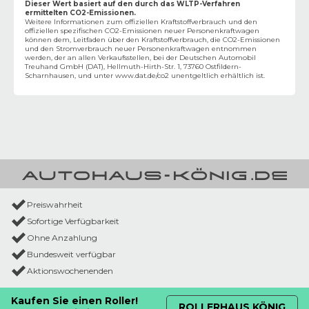
Dieser Wert basiert auf den durch das WLTP-Verfahren
ermittelten CO2-Emissionen.
Weitere Informationen zum offiziellen Kraftstoffverbrauch und den
offiziellen spezifischen CO2-Emissionen neuer Personenkraftwagen
können dem‚ Leitfaden über den Kraftstoffverbrauch, die CO2-Emissionen
und den Stromverbrauch neuer Personenkraftwagen entnommen
werden, der an allen Verkaufsstellen, bei der Deutschen Automobil
Treuhand GmbH (DAT), Hellmuth-Hirth-Str. 1, 73760 Ostfildern-
Scharnhausen, und unter
www.dat.de/co2
unentgeltlich erhältlich ist.
Preiswahrheit
Sofortige Verfügbarkeit
Ohne Anzahlung
Bundesweit verfügbar
Aktionswochenenden
Kaufen Sie einen Roller!
ROLLERHAUS KÖNIG