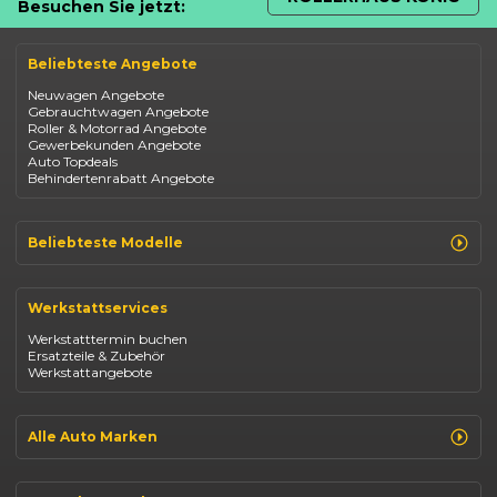
Besuchen Sie jetzt:
Beliebteste Angebote
Neuwagen Angebote
Gebrauchtwagen Angebote
Roller & Motorrad Angebote
Gewerbekunden Angebote
Auto Topdeals
Behindertenrabatt Angebote
Beliebteste Modelle
Renault Clio
Renault Captur
Werkstattservices
Opel Corsa
Opel Astra
Werkstatttermin buchen
Fiat 500
Ersatzteile & Zubehör
Dacia Duster
Werkstattangebote
Dacia Sandero
Jeep Compass
Jeep Avenger
Jeep Renegade
Alle Auto Marken
Suzuki Vitara
Suzuki Swift
Renault
Kia Ceed
Opel
BYD Seal