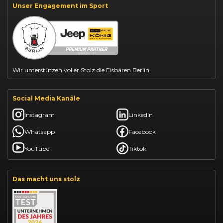
Suzuki Swift finanzieren
Unser Engagement im Sport
BYD Dolphin finanzieren
Kia Ceed finanzieren
Kia Sportage leasen
Mazda CX-30 finanzieren
Citroën C3 leasen
Wir unterstützen voller Stolz die Eisbären Berlin.
Social Media Kanäle
Instagram
LinkedIn
Whatsapp
Facebook
YouTube
Tiktok
Das macht uns stolz