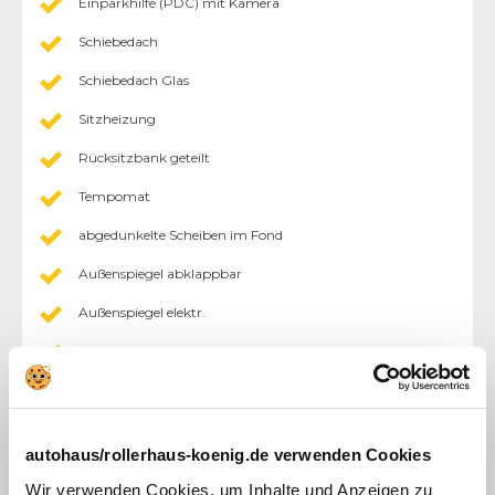
Einparkhilfe (PDC) mit Kamera
Schiebedach
Schiebedach Glas
Sitzheizung
Rücksitzbank geteilt
Tempomat
abgedunkelte Scheiben im Fond
Außenspiegel abklappbar
Außenspiegel elektr.
Fahrersitz höhenverstellbar
keyless-Go
Lederlenkrad
autohaus/rollerhaus-koenig.de verwenden Cookies
Mittelarmlehne
Wir verwenden Cookies, um Inhalte und Anzeigen zu