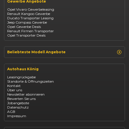
Gewerbe Angebote
Fiat
Mazda CX-30
Dacia
Citroen C4
Opel Vivaro Gewerbeleasing
Jeep
Renault Kangoo Gewerbe
Suzuki
Ducato Transporter Leasing
BYD
Jeep Compass Gewerbe
Kia
Opel Gewerbe Deals
Mazda
Renault Firmen Transporter
Citroën
Opel Transporter Deals
Abarth
Fiat Professional
Beliebteste Modell Angebote
Renault Clio finanzieren
Renault Arkana Leasing
Autohaus König
Renault Captur Leasing
Opel Corsa finanzieren
Leasingrückgabe
Opel Astra leasen
Standorte & Öffnungszeiten
Opel Mokka kaufen
Kontakt
Opel Grandland finanzieren
Über uns
Opel Vivaro Gewerbeleasing
Newsletter abonnieren
Fiat 500 finanzieren
Bewerten Sie uns
Fiat Panda leasen
Jobangebote
Dacia Duster finanzieren
Datenschutz
Dacia Sandero kaufen
AGB
Dacia Jogger leasen
Impressum
Jeep Compass leasen
Jeep Renegade finanzieren
Suzuki Vitara kaufen