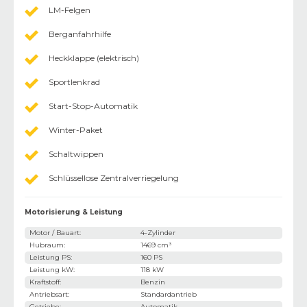
LM-Felgen
Berganfahrhilfe
Heckklappe (elektrisch)
Sportlenkrad
Start-Stop-Automatik
Winter-Paket
Schaltwippen
Schlüssellose Zentralverriegelung
Motorisierung & Leistung
Motor / Bauart
:
4-Zylinder
Hubraum
:
1469 cm³
Leistung PS
:
160 PS
Leistung kW
:
118 kW
Kraftstoff
:
Benzin
Antriebsart
:
Standardantrieb
Getriebe
:
Automatik