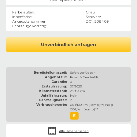
Gesamtpreis inkl. MwSt.
Farbe außen
:
Grau
Innenfarbe
:
Schwarz
Angebotsnummer
:
D01_508409
Fahrzeuge vorrätig
:
Unverbindlich anfragen
Bereitstellungszeit:
Sofort verfügbar
Angebot für:
Privat & Geschäftlich
Garantie:
0
Erstzulassung:
07/2023
Kilometerstand:
23.953 km
Unfallfahrzeug:
Nein
Fahrzeughalter:
2
Verbrauchswerte:
6,5 l/100 km (komb.)**; 148 g
CO2/km (komb.)**
E
Alle Bilder ansehen