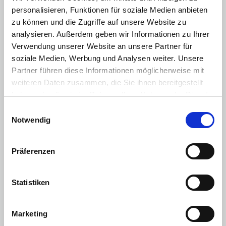
Panoramadach
personalisieren, Funktionen für soziale Medien anbieten
zu können und die Zugriffe auf unsere Website zu
Sitzheizung Vordersitze
analysieren. Außerdem geben wir Informationen zu Ihrer
Vordersitze höhenverstellbar
Verwendung unserer Website an unsere Partner für
soziale Medien, Werbung und Analysen weiter. Unsere
Zentralverriegelung mit Fernbedienung
Partner führen diese Informationen möglicherweise mit
Elektr. Fensterheber vorne/hinten
weiteren Daten zusammen, die Sie ihnen bereitgestellt
Lordosenstütze
haben oder die sie im Rahmen Ihrer Nutzung der Dienste
gesammelt haben. Sie geben Einwilligung zu unseren
Einwilligungsauswahl
Touchscreen
Cookies, wenn Sie unsere Webseite weiterhin nutzen.
Notwendig
Klimaautomatik 2 Zonen
Elektrische Heckklappe
Präferenzen
Induktionsladen für Smartphones
Android Auto
Statistiken
Apple CarPlay
Marketing
Licht
: