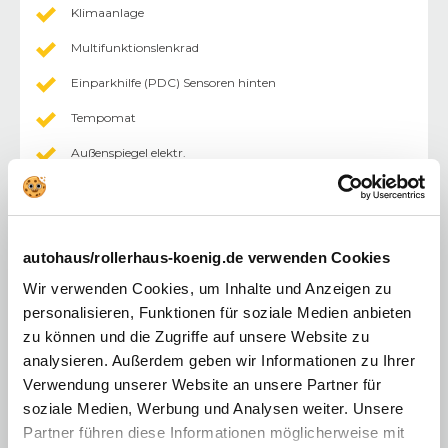
Klimaanlage
Multifunktionslenkrad
Einparkhilfe (PDC) Sensoren hinten
Tempomat
Außenspiegel elektr.
Fahrersitz höhenverstellbar
Kommunikationspaket
autohaus/rollerhaus-koenig.de verwenden Cookies
Multimediasystem
Wir verwenden Cookies, um Inhalte und Anzeigen zu
Vordersitze höhenverstellbar
personalisieren, Funktionen für soziale Medien anbieten
Zentralverriegelung mit Fernbedienung
zu können und die Zugriffe auf unsere Website zu
analysieren. Außerdem geben wir Informationen zu Ihrer
Touchscreen
Verwendung unserer Website an unsere Partner für
Volldigitales Kombiinstrument
soziale Medien, Werbung und Analysen weiter. Unsere
Partner führen diese Informationen möglicherweise mit
Android Auto