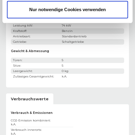
Motorisierung & Leistung
Nur notwendige Cookies verwenden
Motor / Bauart
:
3-Zylinder
Hubraum
:
1199 cm³
Leistung PS
:
101 PS
Leistung kW
:
74 kW
Kraftstoff
:
Benzin
Antriebsart
:
Standardantrieb
Getriebe
:
Schaltgetriebe
Gewicht & Abmessung
Türen
:
5
Sitze
:
5
Leergewicht
:
0 kg
Zulässiges Gesamtgewicht
:
k.A.
Verbrauchswerte
Verbrauch & Emissionen
CO2-Emission kombiniert
:
k.A.
Verbrauch innerorts
:
k.A.