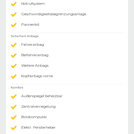
Notrufsystem
Geschwindigkeitsbegrenzungsanlage
Pannenkit
Sicherheit Airbags
:
Fahrerairbag
Beifahrerairbag
Weitere Airbags
Kopfairbags vorne
Komfort
:
Außenspiegel beheizbar
Zentralverriegelung
Bordcomputer
Elektr. Fensterheber