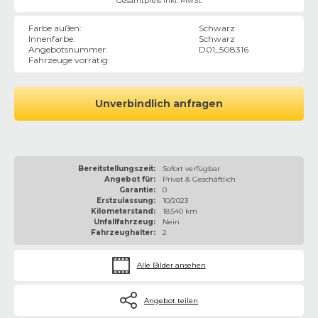
Gesamtpreis inkl. MwSt.
Farbe außen
:
Schwarz
Innenfarbe
:
Schwarz
Angebotsnummer
:
D01_508316
Fahrzeuge vorrätig
:
Unverbindlich anfragen
Bereitstellungszeit:
Sofort verfügbar
Angebot für:
Privat & Geschäftlich
Garantie:
0
Erstzulassung:
10/2023
Kilometerstand:
18.540 km
Unfallfahrzeug:
Nein
Fahrzeughalter:
2
Alle Bilder ansehen
Angebot teilen