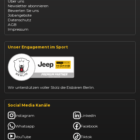
Über uns
Opel Vivaro Gewerbeleasing
Newsletter abonnieren
Fiat 500 finanzieren
Bewerten Sie uns
Fiat Panda leasen
Jobangebote
Dacia Duster finanzieren
Datenschutz
Dacia Sandero kaufen
AGB
Dacia Jogger leasen
Impressum
Jeep Compass leasen
Jeep Renegade finanzieren
Suzuki Vitara kaufen
Suzuki Swift finanzieren
Unser Engagement im Sport
BYD Dolphin finanzieren
Kia Ceed finanzieren
Kia Sportage leasen
Mazda CX-30 finanzieren
Citroën C3 leasen
Wir unterstützen voller Stolz die Eisbären Berlin.
Social Media Kanäle
Instagram
LinkedIn
Whatsapp
Facebook
YouTube
Tiktok