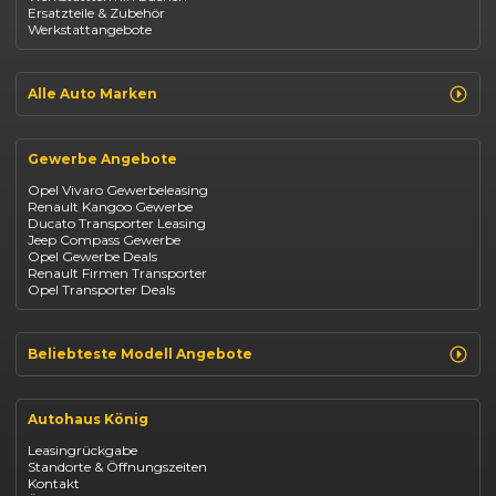
Ersatzteile & Zubehör
Dacia Duster
Werkstattangebote
Dacia Sandero
Jeep Compass
Jeep Avenger
Jeep Renegade
Alle Auto Marken
Suzuki Vitara
Suzuki Swift
Renault
Kia Ceed
Opel
BYD Seal
Gewerbe Angebote
Fiat
Mazda CX-30
Dacia
Citroen C4
Opel Vivaro Gewerbeleasing
Jeep
Renault Kangoo Gewerbe
Suzuki
Ducato Transporter Leasing
BYD
Jeep Compass Gewerbe
Kia
Opel Gewerbe Deals
Mazda
Renault Firmen Transporter
Citroën
Opel Transporter Deals
Abarth
Fiat Professional
Beliebteste Modell Angebote
Renault Clio finanzieren
Renault Arkana Leasing
Autohaus König
Renault Captur Leasing
Opel Corsa finanzieren
Leasingrückgabe
Opel Astra leasen
Standorte & Öffnungszeiten
Opel Mokka kaufen
Kontakt
Opel Grandland finanzieren