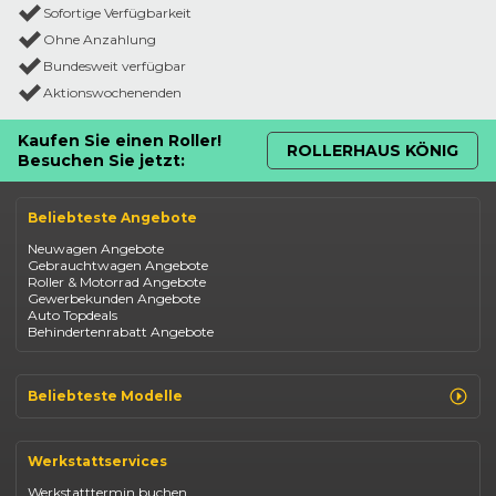
Sofortige Verfügbarkeit
Ohne Anzahlung
Bundesweit verfügbar
Aktionswochenenden
Kaufen Sie einen Roller!
ROLLERHAUS KÖNIG
Besuchen Sie jetzt:
Beliebteste Angebote
Neuwagen Angebote
Gebrauchtwagen Angebote
Roller & Motorrad Angebote
Gewerbekunden Angebote
Auto Topdeals
Behindertenrabatt Angebote
Beliebteste Modelle
Renault Clio
Renault Captur
Werkstattservices
Opel Corsa
Opel Astra
Werkstatttermin buchen
Fiat 500