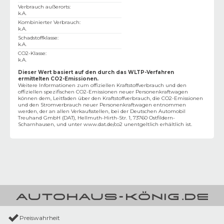
Verbrauch außerorts
:
k.A.
Kombinierter Verbrauch
:
k.A.
Schadstoffklasse
:
k.A.
CO2-Klasse
:
k.A.
Dieser Wert basiert auf den durch das WLTP-Verfahren
ermittelten CO2-Emissionen.
Weitere Informationen zum offiziellen Kraftstoffverbrauch und den
offiziellen spezifischen CO2-Emissionen neuer Personenkraftwagen
können dem‚ Leitfaden über den Kraftstoffverbrauch, die CO2-Emissionen
und den Stromverbrauch neuer Personenkraftwagen entnommen
werden, der an allen Verkaufsstellen, bei der Deutschen Automobil
Treuhand GmbH (DAT), Hellmuth-Hirth-Str. 1, 73760 Ostfildern-
Scharnhausen, und unter
www.dat.de/co2
unentgeltlich erhältlich ist.
Preiswahrheit