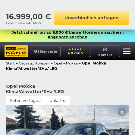
16.999,00
€
Unverbindlich anfragen
Gesamtpreis inkl. MwSt.
Jetzt schnell bis zu 6.000 € Umweltförderung sichern:
Angebote ansehen
81
Standorte
4.8 von 5
Kontakt
Start
»
Gebrauchtwagen
»
Opel
»
Mokka
»
Opel Mokka
Klima*Allwetter*SHz.*LED
Opel Mokka
Klima*Allwetter*SHz.*LED
Sofort verfügbar
Unfallfrei