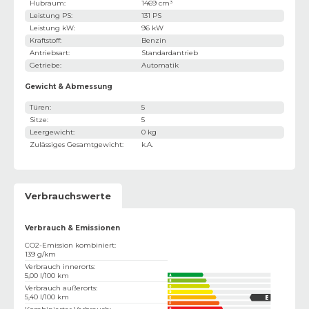
Hubraum
:
1469 cm³
Leistung PS
:
131 PS
Leistung kW
:
96 kW
Kraftstoff
:
Benzin
Antriebsart
:
Standardantrieb
Getriebe
:
Automatik
Gewicht & Abmessung
Türen
:
5
Sitze
:
5
Leergewicht
:
0 kg
Zulässiges Gesamtgewicht
:
k.A.
Verbrauchswerte
Verbrauch & Emissionen
CO2-Emission kombiniert
:
139 g/km
Verbrauch innerorts
:
5,00 l/100 km
Verbrauch außerorts
:
5,40 l/100 km