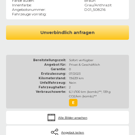
Farbe außen
:
Braun
Innenfarbe
:
Grau/Anthrazit
Angebotsnummer
:
D01_508216
Fahrzeuge vorrätig
:
Unverbindlich anfragen
Bereitstellungszeit:
Sofort verfügbar
Angebot für:
Privat & Geschäftlich
Garantie:
0
Erstzulassung:
07/2023
Kilometerstand:
19.639 km
Unfallfahrzeug:
Nein
Fahrzeughalter:
2
Verbrauchswerte:
6,1 l/100 km (komb.)**; 139 g
CO2/km (komb.)**
E
Alle Bilder ansehen
Angebot teilen