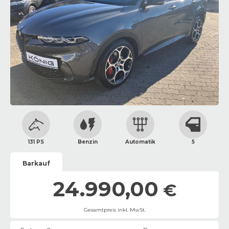
131 PS
Benzin
Automatik
5
Barkauf
24.990,00
€
Gesamtpreis inkl. MwSt.