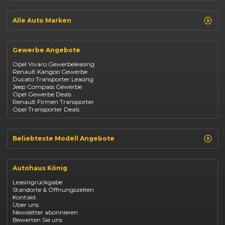
Jeep Compass
Jeep Avenger
Jeep Renegade
Alle Auto Marken
Suzuki Vitara
Suzuki Swift
Renault
Kia Ceed
Opel
BYD Seal
Gewerbe Angebote
Fiat
Mazda CX-30
Dacia
Citroen C4
Opel Vivaro Gewerbeleasing
Jeep
Renault Kangoo Gewerbe
Suzuki
Ducato Transporter Leasing
BYD
Jeep Compass Gewerbe
Kia
Opel Gewerbe Deals
Mazda
Renault Firmen Transporter
Citroën
Opel Transporter Deals
Abarth
Fiat Professional
Beliebteste Modell Angebote
Renault Clio finanzieren
Renault Arkana Leasing
Autohaus König
Renault Captur Leasing
Opel Corsa finanzieren
Leasingrückgabe
Opel Astra leasen
Standorte & Öffnungszeiten
Opel Mokka kaufen
Kontakt
Opel Grandland finanzieren
Über uns
Opel Vivaro Gewerbeleasing
Newsletter abonnieren
Fiat 500 finanzieren
Bewerten Sie uns
Fiat Panda leasen