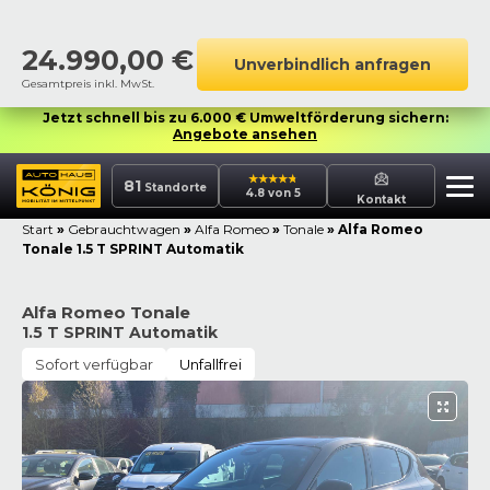
24.990,00
€
Unverbindlich anfragen
Gesamtpreis inkl. MwSt.
Jetzt schnell bis zu 6.000 € Umweltförderung sichern:
Angebote ansehen
81
Standorte
4.8 von 5
Kontakt
Start
»
Gebrauchtwagen
»
Alfa Romeo
»
Tonale
»
Alfa Romeo
Tonale 1.5 T SPRINT Automatik
Alfa Romeo Tonale
1.5 T SPRINT Automatik
Sofort verfügbar
Unfallfrei