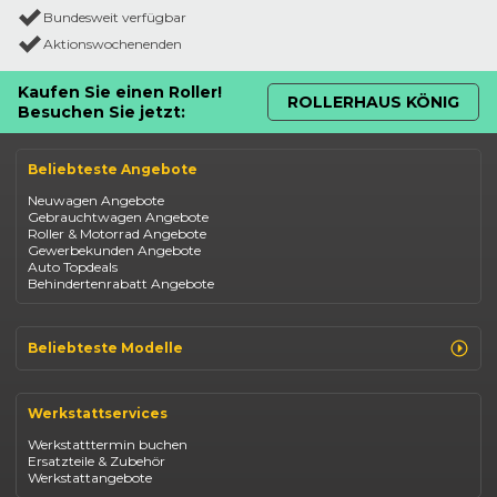
Bundesweit verfügbar
Aktionswochenenden
Kaufen Sie einen Roller!
ROLLERHAUS KÖNIG
Besuchen Sie jetzt:
Beliebteste Angebote
Neuwagen Angebote
Gebrauchtwagen Angebote
Roller & Motorrad Angebote
Gewerbekunden Angebote
Auto Topdeals
Behindertenrabatt Angebote
Beliebteste Modelle
Renault Clio
Renault Captur
Werkstattservices
Opel Corsa
Opel Astra
Werkstatttermin buchen
Fiat 500
Ersatzteile & Zubehör
Dacia Duster
Werkstattangebote
Dacia Sandero