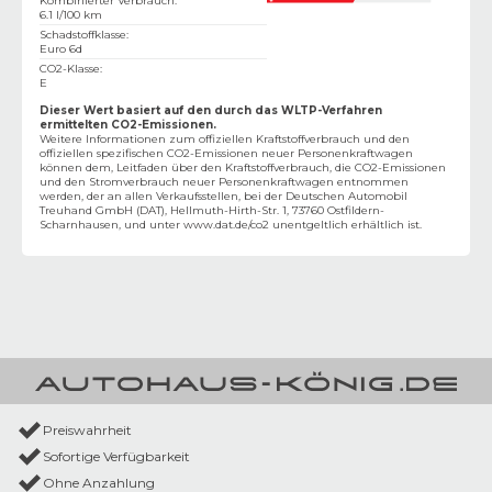
Kombinierter Verbrauch
:
6.1 l/100 km
Schadstoffklasse
:
Euro 6d
CO2-Klasse
:
E
Dieser Wert basiert auf den durch das WLTP-Verfahren
ermittelten CO2-Emissionen.
Weitere Informationen zum offiziellen Kraftstoffverbrauch und den
offiziellen spezifischen CO2-Emissionen neuer Personenkraftwagen
können dem‚ Leitfaden über den Kraftstoffverbrauch, die CO2-Emissionen
und den Stromverbrauch neuer Personenkraftwagen entnommen
werden, der an allen Verkaufsstellen, bei der Deutschen Automobil
Treuhand GmbH (DAT), Hellmuth-Hirth-Str. 1, 73760 Ostfildern-
Scharnhausen, und unter
www.dat.de/co2
unentgeltlich erhältlich ist.
Preiswahrheit
Sofortige Verfügbarkeit
Ohne Anzahlung