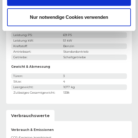
Motorisierung & Leistung
Nur notwendige Cookies verwenden
Motor / Bauart
:
3-Zylinder
Hubraum
:
999 cm³
Leistung PS
:
69 PS
Leistung kW
:
51 kW
Kraftstoff
:
Benzin
Antriebsart
:
Standardantrieb
Getriebe
:
Schaltgetriebe
Gewicht & Abmessung
Türen
:
3
Sitze
:
4
Leergewicht
:
1077 kg
Zulässiges Gesamtgewicht
:
1338
Verbrauchswerte
Verbrauch & Emissionen
CO2-Emission kombiniert
: