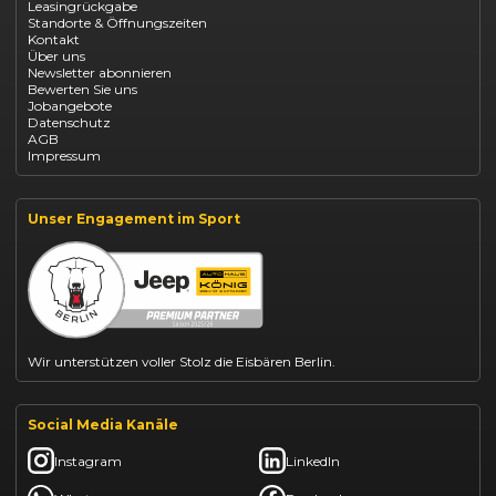
Leasingrückgabe
Opel Astra leasen
Standorte & Öffnungszeiten
Opel Mokka kaufen
Kontakt
Opel Grandland finanzieren
Über uns
Opel Vivaro Gewerbeleasing
Newsletter abonnieren
Fiat 500 finanzieren
Bewerten Sie uns
Fiat Panda leasen
Jobangebote
Dacia Duster finanzieren
Datenschutz
Dacia Sandero kaufen
AGB
Dacia Jogger leasen
Impressum
Jeep Compass leasen
Jeep Renegade finanzieren
Suzuki Vitara kaufen
Suzuki Swift finanzieren
Unser Engagement im Sport
BYD Dolphin finanzieren
Kia Ceed finanzieren
Kia Sportage leasen
Mazda CX-30 finanzieren
Citroën C3 leasen
Wir unterstützen voller Stolz die Eisbären Berlin.
Social Media Kanäle
Instagram
LinkedIn