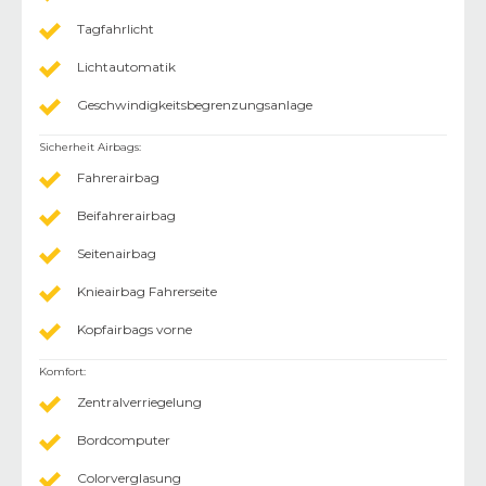
Tagfahrlicht
Lichtautomatik
Geschwindigkeitsbegrenzungsanlage
Sicherheit Airbags
:
Fahrerairbag
Beifahrerairbag
Seitenairbag
Knieairbag Fahrerseite
Kopfairbags vorne
Komfort
:
Zentralverriegelung
Bordcomputer
Colorverglasung