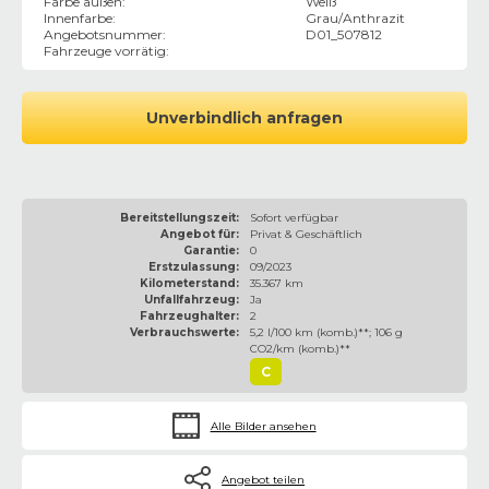
Farbe außen
:
Weiß
Innenfarbe
:
Grau/Anthrazit
Angebotsnummer
:
D01_507812
Fahrzeuge vorrätig
:
Unverbindlich anfragen
Bereitstellungszeit:
Sofort verfügbar
Angebot für:
Privat & Geschäftlich
Garantie:
0
Erstzulassung:
09/2023
Kilometerstand:
35.367 km
Unfallfahrzeug:
Ja
Fahrzeughalter:
2
Verbrauchswerte:
5,2 l/100 km (komb.)**; 106 g
CO2/km (komb.)**
C
Alle Bilder ansehen
Angebot teilen