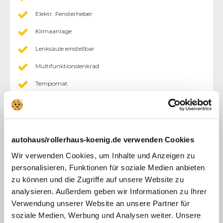
Elektr. Fensterheber
Klimaanlage
Lenksäule einstellbar
Multifunktionslenkrad
Tempomat
Außenspiegel elektr.
Fahrersitz höhenverstellbar
Lederlenkrad
autohaus/rollerhaus-koenig.de verwenden Cookies
Zentralverriegelung mit Fernbedienung
Wir verwenden Cookies, um Inhalte und Anzeigen zu
personalisieren, Funktionen für soziale Medien anbieten
Touchscreen
zu können und die Zugriffe auf unsere Website zu
Android Auto
analysieren. Außerdem geben wir Informationen zu Ihrer
Verwendung unserer Website an unsere Partner für
Apple CarPlay
soziale Medien, Werbung und Analysen weiter. Unsere