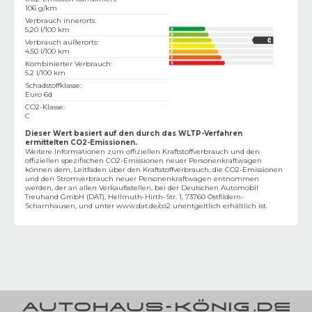
106 g/km
Verbrauch innerorts
:
5,20 l/100 km
Verbrauch außerorts
:
4,50 l/100 km
Kombinierter Verbrauch
:
5.2 l/100 km
Schadstoffklasse
:
Euro 6d
CO2-Klasse
:
C
Dieser Wert basiert auf den durch das WLTP-Verfahren
ermittelten CO2-Emissionen.
Weitere Informationen zum offiziellen Kraftstoffverbrauch und den
offiziellen spezifischen CO2-Emissionen neuer Personenkraftwagen
können dem‚ Leitfaden über den Kraftstoffverbrauch, die CO2-Emissionen
und den Stromverbrauch neuer Personenkraftwagen entnommen
werden, der an allen Verkaufsstellen, bei der Deutschen Automobil
Treuhand GmbH (DAT), Hellmuth-Hirth-Str. 1, 73760 Ostfildern-
Scharnhausen, und unter
www.dat.de/co2
unentgeltlich erhältlich ist.