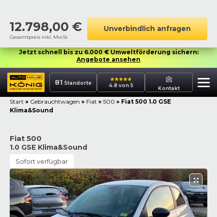
12.798,00
€
Unverbindlich anfragen
Gesamtpreis inkl. MwSt.
Jetzt schnell bis zu 6.000 € Umweltförderung sichern:
Angebote ansehen
81
Standorte
4.8 von 5
Kontakt
Start
»
Gebrauchtwagen
»
Fiat
»
500
»
Fiat 500 1.0 GSE
Klima&Sound
Fiat 500
1.0 GSE Klima&Sound
Sofort verfügbar