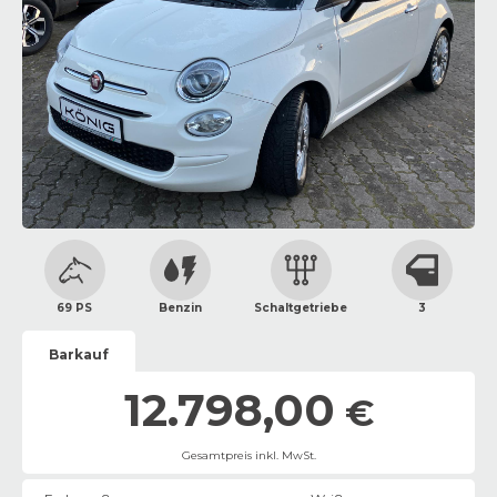
69 PS
Benzin
Schaltgetriebe
3
Barkauf
12.798,00
€
Gesamtpreis inkl. MwSt.