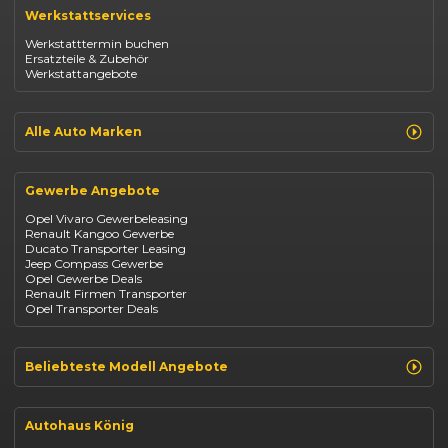
Renault Captur
Werkstattservices
Opel Corsa
Opel Astra
Werkstatttermin buchen
Fiat 500
Ersatzteile & Zubehör
Dacia Duster
Werkstattangebote
Dacia Sandero
Jeep Compass
Jeep Avenger
Jeep Renegade
Alle Auto Marken
Suzuki Vitara
Suzuki Swift
Renault
Kia Ceed
Opel
BYD Seal
Gewerbe Angebote
Fiat
Mazda CX-30
Dacia
Citroen C4
Opel Vivaro Gewerbeleasing
Jeep
Renault Kangoo Gewerbe
Suzuki
Ducato Transporter Leasing
BYD
Jeep Compass Gewerbe
Kia
Opel Gewerbe Deals
Mazda
Renault Firmen Transporter
Citroën
Opel Transporter Deals
Abarth
Fiat Professional
Beliebteste Modell Angebote
Renault Clio finanzieren
Renault Arkana Leasing
Autohaus König
Renault Captur Leasing
Opel Corsa finanzieren