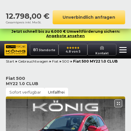
12.798,00
€
Unverbindlich anfragen
Gesamtpreis inkl. MwSt.
Jetzt schnell bis zu 6.000 € Umweltförderung sichern:
Angebote ansehen
81
Standorte
4.8 von 5
Kontakt
Start
»
Gebrauchtwagen
»
Fiat
»
500
»
Fiat 500 MY22 1.0 CLUB
Fiat 500
MY22 1.0 CLUB
Sofort verfügbar
Unfallfrei