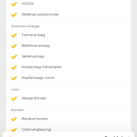
ISOFIX
Reifendruckkontrolle
Sicherheit Airbags
:
Fahrerairbag
Beifahrerairbag
Seitenairbag
Knieairbag Fahrerseite
Kopfairbags vorne
Licht
:
Weisse Blinker
Komfort
:
Bordcomputer
Colorverglasung