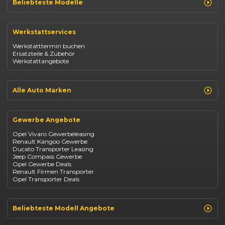
Beliebteste Modelle
Renault Clio
Renault Captur
Werkstattservices
Opel Corsa
Opel Astra
Werkstatttermin buchen
Fiat 500
Ersatzteile & Zubehör
Dacia Duster
Werkstattangebote
Dacia Sandero
Jeep Compass
Jeep Avenger
Jeep Renegade
Alle Auto Marken
Suzuki Vitara
Suzuki Swift
Renault
Kia Ceed
Opel
BYD Seal
Gewerbe Angebote
Fiat
Mazda CX-30
Dacia
Citroen C4
Opel Vivaro Gewerbeleasing
Jeep
Renault Kangoo Gewerbe
Suzuki
Ducato Transporter Leasing
BYD
Jeep Compass Gewerbe
Kia
Opel Gewerbe Deals
Mazda
Renault Firmen Transporter
Citroën
Opel Transporter Deals
Abarth
Fiat Professional
Beliebteste Modell Angebote
Renault Clio finanzieren