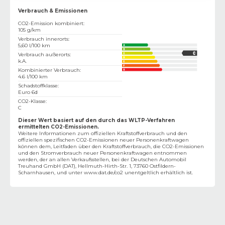
Verbrauch & Emissionen
CO2-Emission kombiniert
:
105 g/km
Verbrauch innerorts
:
5,60 l/100 km
Verbrauch außerorts
:
k.A.
Kombinierter Verbrauch
:
4.6 l/100 km
Schadstoffklasse
:
Euro 6d
CO2-Klasse
:
C
Dieser Wert basiert auf den durch das WLTP-Verfahren
ermittelten CO2-Emissionen.
Weitere Informationen zum offiziellen Kraftstoffverbrauch und den
offiziellen spezifischen CO2-Emissionen neuer Personenkraftwagen
können dem‚ Leitfaden über den Kraftstoffverbrauch, die CO2-Emissionen
und den Stromverbrauch neuer Personenkraftwagen entnommen
werden, der an allen Verkaufsstellen, bei der Deutschen Automobil
Treuhand GmbH (DAT), Hellmuth-Hirth-Str. 1, 73760 Ostfildern-
Scharnhausen, und unter
www.dat.de/co2
unentgeltlich erhältlich ist.