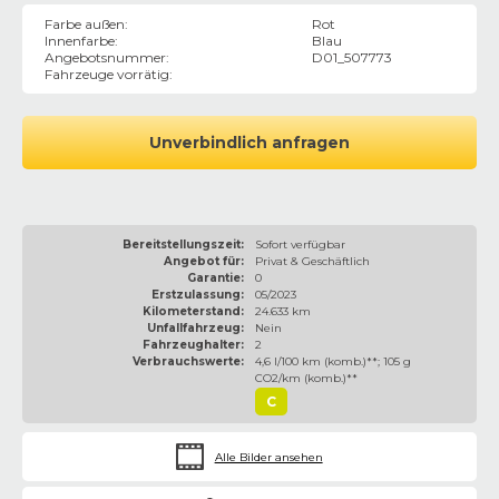
Farbe außen
:
Rot
Innenfarbe
:
Blau
Angebotsnummer
:
D01_507773
Fahrzeuge vorrätig
:
Unverbindlich anfragen
Bereitstellungszeit:
Sofort verfügbar
Angebot für:
Privat & Geschäftlich
Garantie:
0
Erstzulassung:
05/2023
Kilometerstand:
24.633 km
Unfallfahrzeug:
Nein
Fahrzeughalter:
2
Verbrauchswerte:
4,6 l/100 km (komb.)**; 105 g
CO2/km (komb.)**
C
Alle Bilder ansehen