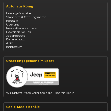
Renault Arkana Leasing
Autohaus König
Renault Captur Leasing
Opel Corsa finanzieren
Leasingrückgabe
Opel Astra leasen
Standorte & Öffnungszeiten
Opel Mokka kaufen
Kontakt
Opel Grandland finanzieren
Über uns
Opel Vivaro Gewerbeleasing
Newsletter abonnieren
Fiat 500 finanzieren
Bewerten Sie uns
Fiat Panda leasen
Jobangebote
Dacia Duster finanzieren
Datenschutz
Dacia Sandero kaufen
AGB
Dacia Jogger leasen
Impressum
Jeep Compass leasen
Jeep Renegade finanzieren
Suzuki Vitara kaufen
Suzuki Swift finanzieren
Unser Engagement im Sport
BYD Dolphin finanzieren
Kia Ceed finanzieren
Kia Sportage leasen
Mazda CX-30 finanzieren
Citroën C3 leasen
Wir unterstützen voller Stolz die Eisbären Berlin.
Social Media Kanäle