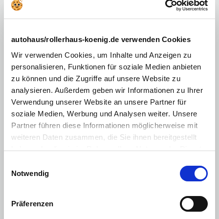
Elektr. Fensterheber
Klimaanlage
Lenksäule einstellbar
autohaus/rollerhaus-koenig.de verwenden Cookies
Wir verwenden Cookies, um Inhalte und Anzeigen zu
Einparkhilfe (PDC) Sensoren hinten
personalisieren, Funktionen für soziale Medien anbieten
Außenspiegel elektr.
zu können und die Zugriffe auf unsere Website zu
analysieren. Außerdem geben wir Informationen zu Ihrer
Zentralverriegelung mit Fernbedienung
Verwendung unserer Website an unsere Partner für
Android Auto
soziale Medien, Werbung und Analysen weiter. Unsere
Apple CarPlay
Partner führen diese Informationen möglicherweise mit
weiteren Daten zusammen, die Sie ihnen bereitgestellt
Sonstiges
:
haben oder die sie im Rahmen Ihrer Nutzung der Dienste
E10 geeignet
gesammelt haben. Sie geben Einwilligung zu unseren
Einwilligungsauswahl
Cookies, wenn Sie unsere Webseite weiterhin nutzen.
Notwendig
Start-Stop-Automatik
Multimedia
:
Präferenzen
Bluetooth Freisprecheinrichtung