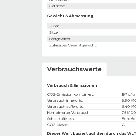
Getriebe
:
Gewicht & Abmessung
Türen
:
Sitze
:
Leergewicht
:
Zulässiges Gesamtgewicht
:
Verbrauchswerte
Verbrauch & Emissionen
CO2-Emission kombiniert
:
197 g/k
Verbrauch innerorts
:
8,90 l/
Verbrauch außerorts
:
6,40 l/
Kombinierter Verbrauch
:
7.5 l/10
Schadstoffklasse
:
Euro 6e
CO2-Klasse
:
G
Dieser Wert basiert auf den durch das WL