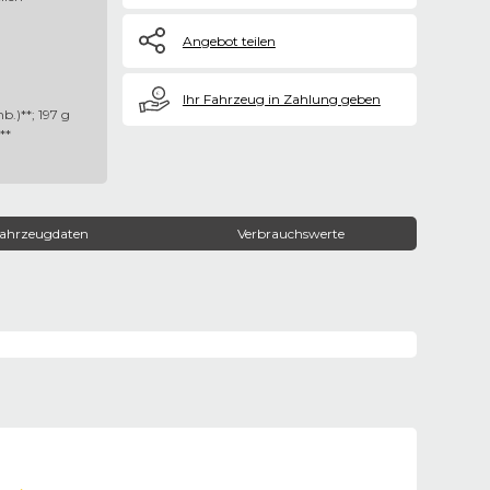
Angebot teilen
€
Ihr Fahrzeug in Zahlung geben
b.)**; 197 g
**
ahrzeugdaten
Verbrauchswerte