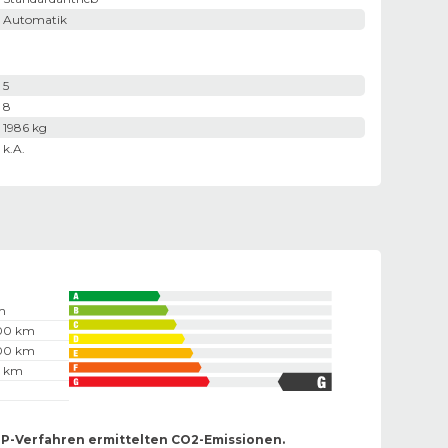
Automatik
5
8
1986 kg
k.A.
m
100 km
100 km
0 km
TP-Verfahren ermittelten CO2-Emissionen.