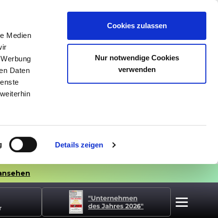
Cookies zulassen
le Medien
ir
Nur notwendige Cookies
, Werbung
verwenden
ren Daten
ienste
weiterhin
g
Details zeigen
ansehen
r