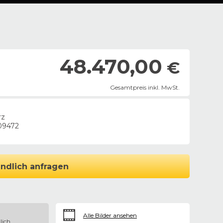
48.470,00
€
Gesamtpreis inkl. MwSt.
rz
09472
ndlich anfragen
Alle Bilder ansehen
lich