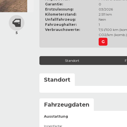
Garantie:
0
Erstzulassung:
03/2026
Kilometerstand:
2.511 km
Unfallfahrzeug:
Nein
Fahrzeughalter:
1
Verbrauchswerte:
7,5 l/100 km (kom
5
CO2/km (komb.)
G
Standort
F
Standort
Fahrzeugdaten
Ausstattung
Innenfarbe
: