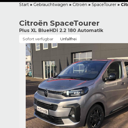
Start
»
Gebrauchtwagen
»
Citroën
»
SpaceTourer
»
Cit
Citroën SpaceTourer
Plus XL BlueHDi 2.2 180 Automatik
Sofort verfügbar
Unfallfrei