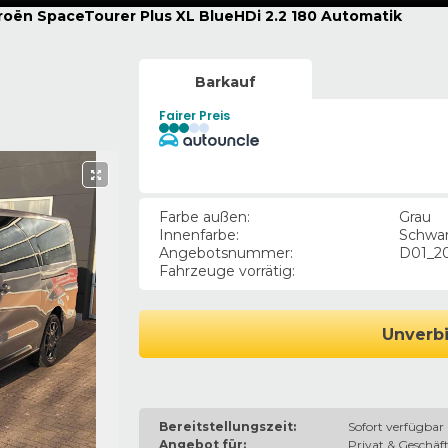
roën SpaceTourer Plus XL BlueHDi 2.2 180 Automatik
Barkauf
Fairer Preis
Farbe außen
:
Grau
Innenfarbe
:
Schwa
Angebotsnummer
:
D01_2
Fahrzeuge vorrätig
:
Unverbi
Bereitstellungszeit:
Sofort verfügbar
Angebot für:
Privat & Geschäft