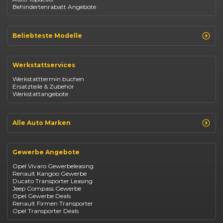
Behindertenrabatt Angebote
Beliebteste Modelle
Renault Clio
Renault Captur
Werkstattservices
Opel Corsa
Opel Astra
Werkstatttermin buchen
Fiat 500
Ersatzteile & Zubehör
Dacia Duster
Werkstattangebote
Dacia Sandero
Jeep Compass
Jeep Avenger
Jeep Renegade
Alle Auto Marken
Suzuki Vitara
Suzuki Swift
Renault
Kia Ceed
Opel
BYD Seal
Gewerbe Angebote
Fiat
Mazda CX-30
Dacia
Citroen C4
Opel Vivaro Gewerbeleasing
Jeep
Renault Kangoo Gewerbe
Suzuki
Ducato Transporter Leasing
BYD
Jeep Compass Gewerbe
Kia
Opel Gewerbe Deals
Mazda
Renault Firmen Transporter
Citroën
Opel Transporter Deals
Abarth
Fiat Professional