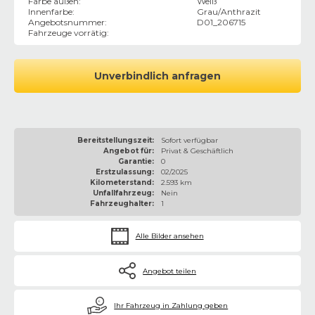
Farbe außen
:
Weiß
Innenfarbe
:
Grau/Anthrazit
Angebotsnummer
:
D01_206715
Fahrzeuge vorrätig
:
Unverbindlich anfragen
Bereitstellungszeit:
Sofort verfügbar
Angebot für:
Privat & Geschäftlich
Garantie:
0
Erstzulassung:
02/2025
Kilometerstand:
2.593 km
Unfallfahrzeug:
Nein
Fahrzeughalter:
1
Alle Bilder ansehen
Angebot teilen
€
Ihr Fahrzeug in Zahlung geben