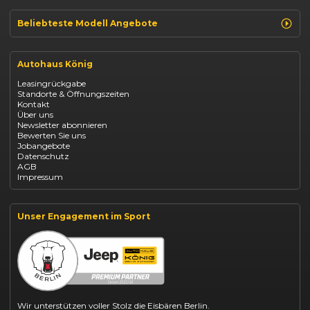
Beliebteste Modell Angebote
Renault Clio finanzieren
Renault Arkana Leasing
Autohaus König
Renault Captur Leasing
Opel Corsa finanzieren
Leasingrückgabe
Opel Astra leasen
Standorte & Öffnungszeiten
Opel Mokka kaufen
Kontakt
Opel Grandland finanzieren
Über uns
Opel Vivaro Gewerbeleasing
Newsletter abonnieren
Fiat 500 finanzieren
Bewerten Sie uns
Fiat Panda leasen
Jobangebote
Dacia Duster finanzieren
Datenschutz
Dacia Sandero kaufen
AGB
Dacia Jogger leasen
Impressum
Jeep Compass leasen
Jeep Renegade finanzieren
Suzuki Vitara kaufen
Suzuki Swift finanzieren
Unser Engagement im Sport
BYD Dolphin finanzieren
Kia Ceed finanzieren
Kia Sportage leasen
Mazda CX-30 finanzieren
Citroën C3 leasen
Wir unterstützen voller Stolz die Eisbären Berlin.