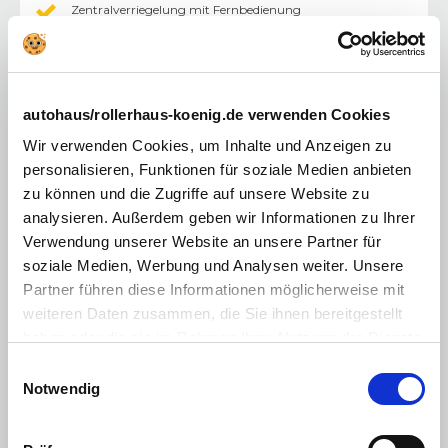
Zentralverriegelung mit Fernbedienung
Touchscreen
Android Auto
autohaus/rollerhaus-koenig.de verwenden Cookies
Apple CarPlay
Wir verwenden Cookies, um Inhalte und Anzeigen zu
LKW
:
personalisieren, Funktionen für soziale Medien anbieten
Trennwand ohne Fenster
zu können und die Zugriffe auf unsere Website zu
Laderaumverkleidung Holzboden
analysieren. Außerdem geben wir Informationen zu Ihrer
Verwendung unserer Website an unsere Partner für
Laderaum Seitenverkleidung
soziale Medien, Werbung und Analysen weiter. Unsere
Partner führen diese Informationen möglicherweise mit
Multimedia
:
weiteren Daten zusammen, die Sie ihnen bereitgestellt
AUX-In Anschluss
haben oder die sie im Rahmen Ihrer Nutzung der Dienste
Freisprecheinrichtung
gesammelt haben. Sie geben Einwilligung zu unseren
Einwilligungsauswahl
Cookies, wenn Sie unsere Webseite weiterhin nutzen.
Notwendig
Bluetooth Freisprecheinrichtung
USB Anschluss