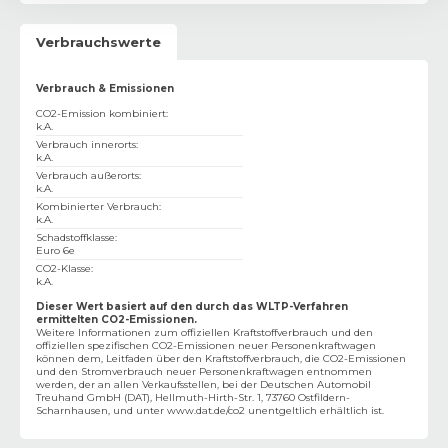
Verbrauchswerte
Verbrauch & Emissionen
CO2-Emission kombiniert
:
k.A.
Verbrauch innerorts
:
k.A.
Verbrauch außerorts
:
k.A.
Kombinierter Verbrauch
:
k.A.
Schadstoffklasse
:
Euro 6e
CO2-Klasse
:
k.A.
Dieser Wert basiert auf den durch das WLTP-Verfahren
ermittelten CO2-Emissionen.
Weitere Informationen zum offiziellen Kraftstoffverbrauch und den
offiziellen spezifischen CO2-Emissionen neuer Personenkraftwagen
können dem‚ Leitfaden über den Kraftstoffverbrauch, die CO2-Emissionen
und den Stromverbrauch neuer Personenkraftwagen entnommen
werden, der an allen Verkaufsstellen, bei der Deutschen Automobil
Treuhand GmbH (DAT), Hellmuth-Hirth-Str. 1, 73760 Ostfildern-
Scharnhausen, und unter
www.dat.de/co2
unentgeltlich erhältlich ist.