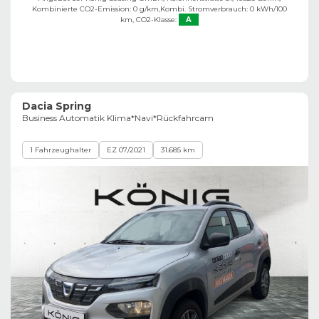
Kombinierte CO2-Emission: 0 g/km,
Kombi. Stromverbrauch: 0 kWh/100
km,
CO2-Klasse:
A
Dacia Spring
Business Automatik Klima*Navi*Rückfahrcam
1 Fahrzeughalter
EZ 07/2021
31.685 km