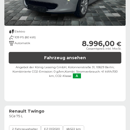
Bild zeigt Beispielabbildung des Fahrzeugs
Elektro
109 PS (80 kW)
8.996,00
€
Automatik
Gesamtpreis inkl. MwSt.
Fahrzeug ansehen
Angebot der König Leasing GmbH, Kolonnenstraße 31, 10829 Berlin;
Kombinierte CO2-Emission: 0 g/km,
Kombi. Stromverbrauch: 41 kWh/100
km,
CO2-Klasse:
A
Renault Twingo
SCe 75 L
2 Fahrzeughalter
EZ 01/2020
48.522 km