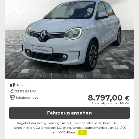
Bild zeigt Beispielabbildung des Fahrzeugs
Benzin
73 PS (54 kW)
8.797,00
€
Schaltgetriebe
Gesamtpreis inkl. MwSt.
Fahrzeug ansehen
Angebot der König Leasing GmbH, Kolonnenstraße 31, 10829 Berlin;
Kombinierte CO2-Emission: 102 g/km,
Kombi. Kraftstoffverbrauch: 5,3 l/100
km,
CO2-Klasse:
C