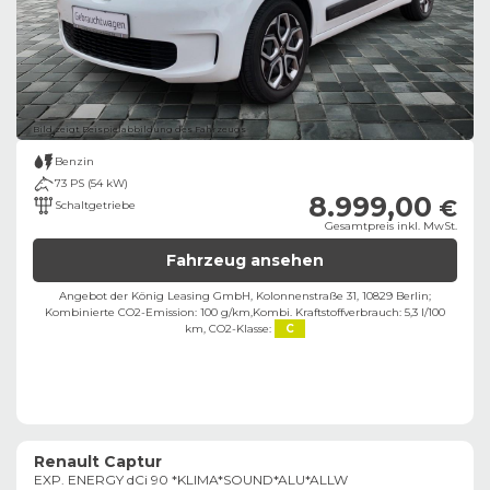
Bild zeigt Beispielabbildung des Fahrzeugs
Benzin
73 PS (54 kW)
8.999,00
€
Schaltgetriebe
Gesamtpreis inkl. MwSt.
Fahrzeug ansehen
Angebot der König Leasing GmbH, Kolonnenstraße 31, 10829 Berlin;
Kombinierte CO2-Emission: 100 g/km,
Kombi. Kraftstoffverbrauch: 5,3 l/100
km,
CO2-Klasse:
C
Renault Captur
EXP. ENERGY dCi 90 *KLIMA*SOUND*ALU*ALLW