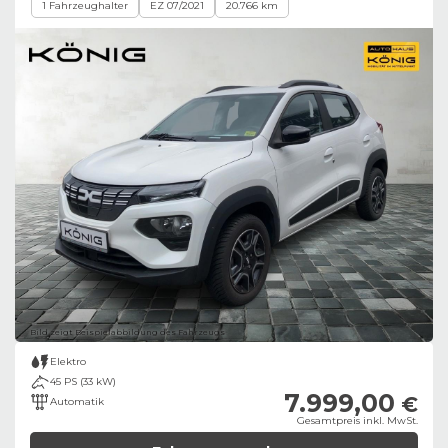
1 Fahrzeughalter
EZ 07/2021
20.766 km
Bild zeigt Beispielabbildung des Fahrzeugs
Elektro
45 PS (33 kW)
7.999,00
€
Automatik
Gesamtpreis inkl. MwSt.