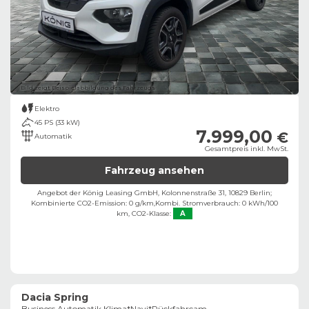
Bild zeigt Beispielabbildung des Fahrzeugs
Elektro
45 PS (33 kW)
7.999,00
€
Automatik
Gesamtpreis inkl. MwSt.
Fahrzeug ansehen
Angebot der König Leasing GmbH, Kolonnenstraße 31, 10829 Berlin;
Kombinierte CO2-Emission: 0 g/km,
Kombi. Stromverbrauch: 0 kWh/100
km,
CO2-Klasse:
A
Dacia Spring
Business Automatik Klima*Navi*Rückfahrcam