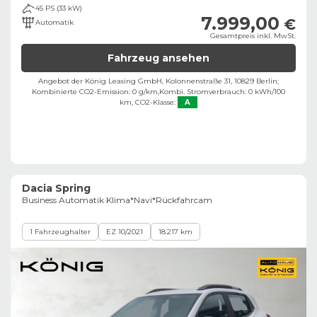
45 PS (33 kW)
7.999,00
€
Automatik
Gesamtpreis inkl. MwSt.
Fahrzeug ansehen
Angebot der König Leasing GmbH, Kolonnenstraße 31, 10829 Berlin;
Kombinierte CO2-Emission: 0 g/km,
Kombi. Stromverbrauch: 0 kWh/100
km,
CO2-Klasse:
A
Dacia Spring
Business Automatik Klima*Navi*Rückfahrcam
1 Fahrzeughalter
EZ 10/2021
18.217 km