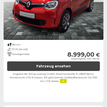
Bild zeigt Beispielabbildung des Fahrzeugs
Benzin
73 PS (54 kW)
8.999,00
€
Schaltgetriebe
Gesamtpreis inkl. MwSt.
Fahrzeug ansehen
Angebot der König Leasing GmbH, Kolonnenstraße 31, 10829 Berlin;
Kombinierte CO2-Emission: 102 g/km,
Kombi. Kraftstoffverbrauch: 5,3 l/100
km,
CO2-Klasse:
C