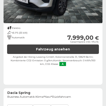
Bild zeigt Beispielabbildung des Fahrzeugs
Elektro
45 PS (33 kW)
7.999,00
€
Automatik
Gesamtpreis inkl. MwSt.
Fahrzeug ansehen
Angebot der König Leasing GmbH, Kolonnenstraße 31, 10829 Berlin;
Kombinierte CO2-Emission: 0 g/km,
Kombi. Stromverbrauch: 0 kWh/100
km,
CO2-Klasse:
A
Dacia Spring
Business Automatik Klima*Navi*Rückfahrcam