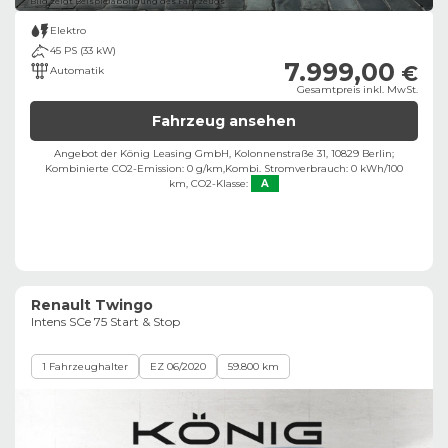
Bild zeigt Beispielabbildung des Fahrzeugs
Elektro
45 PS (33 kW)
7.999,00
€
Automatik
Gesamtpreis inkl. MwSt.
Fahrzeug ansehen
Angebot der König Leasing GmbH, Kolonnenstraße 31, 10829 Berlin;
Kombinierte CO2-Emission: 0 g/km,
Kombi. Stromverbrauch: 0 kWh/100
km,
CO2-Klasse:
A
Renault Twingo
Intens SCe 75 Start & Stop
1 Fahrzeughalter
EZ 06/2020
59.800 km