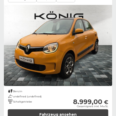
Bild zeigt Beispielabbildung des Fahrzeugs
Benzin
undefined (undefined)
8.999,00
€
Schaltgetriebe
Gesamtpreis inkl. MwSt.
Fahrzeug ansehen