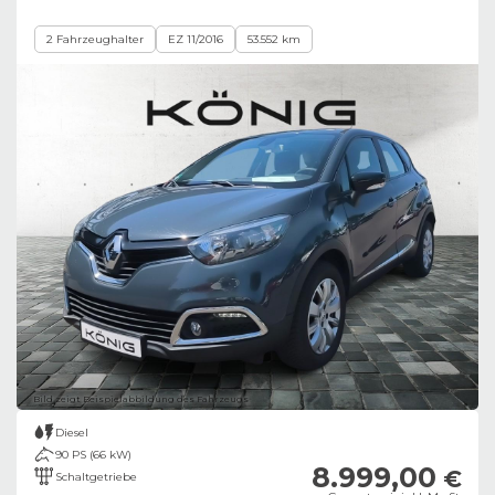
2 Fahrzeughalter
EZ 11/2016
53.552 km
Bild zeigt Beispielabbildung des Fahrzeugs
Diesel
90 PS (66 kW)
8.999,00
€
Schaltgetriebe