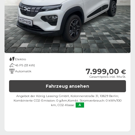
Bild zeigt Beispielabbildung des Fahrzeugs
Elektro
45 PS (33 kW)
7.999,00
€
Automatik
Gesamtpreis inkl. MwSt.
Fahrzeug ansehen
Angebot der König Leasing GmbH, Kolonnenstraße 31, 10829 Berlin;
Kombinierte CO2-Emission: 0 g/km,
Kombi. Stromverbrauch: 0 kWh/100
km,
CO2-Klasse:
A