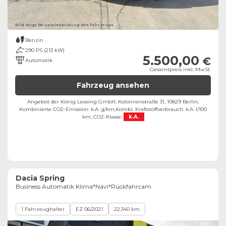
Bild zeigt Beispielabbildung des Fahrzeugs
Benzin
290 PS (213 kW)
5.500,00
€
Automatik
Gesamtpreis inkl. MwSt.
Fahrzeug ansehen
Angebot der König Leasing GmbH, Kolonnenstraße 31, 10829 Berlin;
Kombinierte CO2-Emission: k.A. g/km,
Kombi. Kraftstoffverbrauch: k.A. l/100
km,
CO2-Klasse:
k.A.
Dacia Spring
Business Automatik Klima*Navi*Rückfahrcam
1 Fahrzeughalter
EZ 06/2021
22.340 km