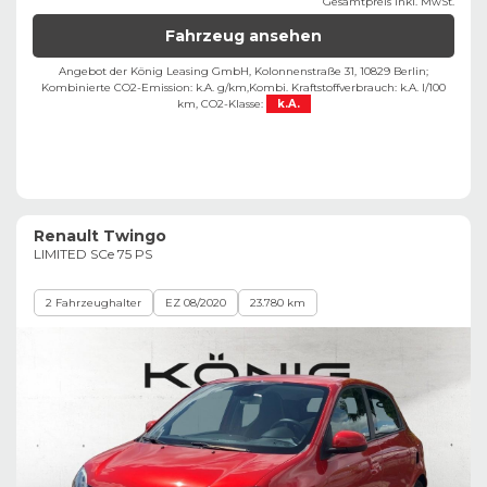
Gesamtpreis inkl. MwSt.
Fahrzeug ansehen
Angebot der König Leasing GmbH, Kolonnenstraße 31, 10829 Berlin;
Kombinierte CO2-Emission: k.A. g/km,
Kombi. Kraftstoffverbrauch: k.A. l/100
km,
CO2-Klasse:
k.A.
Renault Twingo
LIMITED SCe 75 PS
2 Fahrzeughalter
EZ 08/2020
23.780 km