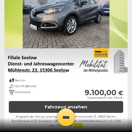
Bild zeigt Beispielabbildung des Fahrzeugs
Benzin
120 PS (88 kW)
9.100,00
€
Automatik
Gesamtpreis inkl. MwSt.
Fahrzeug ansehen
Angebot der König Leasing GmbH, Kolonnenstraße 31, 10829 Berlin;
Kombinierte CO2-Emission: 128 g/km,
Kombi. Kraftstoffverbrauch: k.A. l/100
km,
CO2-Klasse:
D