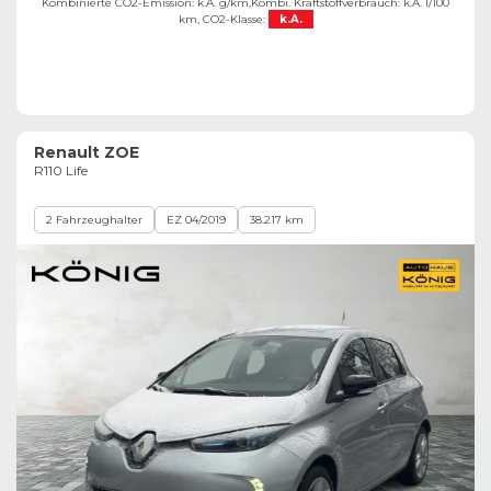
Kombinierte CO2-Emission: k.A. g/km,
Kombi. Kraftstoffverbrauch: k.A. l/100
km,
CO2-Klasse:
k.A.
Renault ZOE
R110 Life
2 Fahrzeughalter
EZ 04/2019
38.217 km