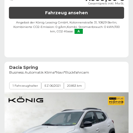
Gesamtpreis inkl. MwSt.
Fahrzeug ansehen
Angebot der König Leasing GmbH, Kolonnenstraße 31, 10829 Berlin;
Kombinierte CO2-Emission: 0 g/km,
Kombi. Stromverbrauch: 0 kWh/100
km,
CO2-Klasse:
A
Dacia Spring
Business Automatik Klima*Navi*Rückfahrcam
1 Fahrzeughalter
EZ 06/2021
20.853 km