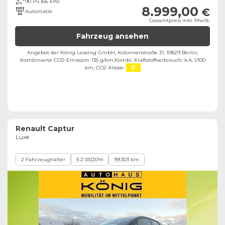
90 PS (66 kW)
8.999,00
€
Automatik
Gesamtpreis inkl. MwSt.
Fahrzeug ansehen
Angebot der König Leasing GmbH, Kolonnenstraße 31, 10829 Berlin;
Kombinierte CO2-Emission: 135 g/km,
Kombi. Kraftstoffverbrauch: k.A. l/100
km,
CO2-Klasse:
D
Renault Captur
Luxe
2 Fahrzeughalter
EZ 03/2014
99.303 km