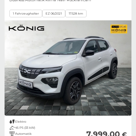
1 Fahrzeughalter
EZ 06/2021
17.528 km
Bild zeigt Beispielabbildung des Fahrzeugs
Elektro
45 PS (33 kW)
7.999,00
€
Automatik