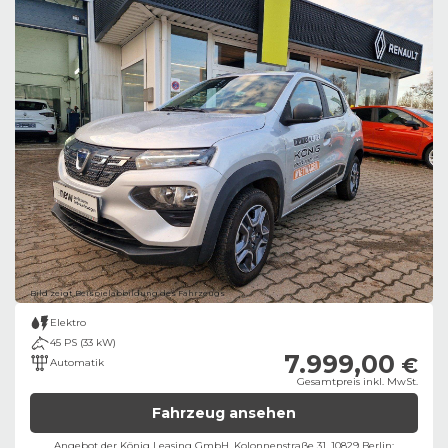
Bild zeigt Beispielabbildung des Fahrzeugs
Elektro
45 PS (33 kW)
7.999,00
€
Automatik
Gesamtpreis inkl. MwSt.
Fahrzeug ansehen
Angebot der König Leasing GmbH, Kolonnenstraße 31, 10829 Berlin;