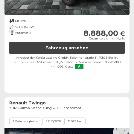
Bild zeigt Beispielabbildung des Fahrzeugs
Elektro
45 PS (33 kW)
8.888,00
€
Automatik
Gesamtpreis inkl. MwSt.
Fahrzeug ansehen
Angebot der König Leasing GmbH, Kolonnenstraße 31, 10829 Berlin;
Kombinierte CO2-Emission: 0 g/km,
Kombi. Stromverbrauch: 0 kWh/100
km,
CO2-Klasse:
A
Renault Twingo
70PS Klima Sitzheizung PDC Tempomat
2 Fahrzeughalter
EZ 10/2018
31.929 km