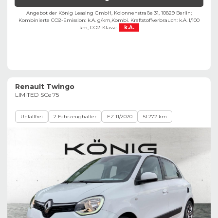
Angebot der König Leasing GmbH, Kolonnenstraße 31, 10829 Berlin;
Kombinierte CO2-Emission: k.A. g/km,
Kombi. Kraftstoffverbrauch: k.A. l/100
km,
CO2-Klasse:
k.A.
Renault Twingo
LIMITED SCe 75
Unfallfrei
2 Fahrzeughalter
EZ 11/2020
51.272 km