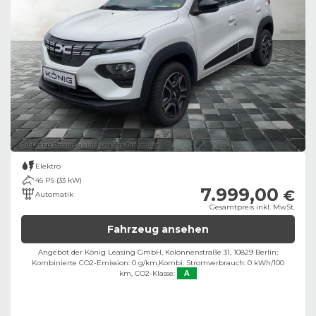
Bild zeigt Beispielabbildung des Fahrzeugs
Elektro
45 PS (33 kW)
7.999,00
€
Automatik
Gesamtpreis inkl. MwSt.
Fahrzeug ansehen
Angebot der König Leasing GmbH, Kolonnenstraße 31, 10829 Berlin;
Kombinierte CO2-Emission: 0 g/km,
Kombi. Stromverbrauch: 0 kWh/100
km,
CO2-Klasse:
A